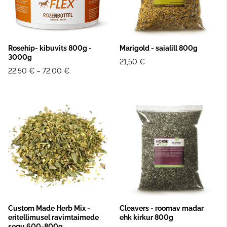
Rosehip- kibuvits 800g -
Marigold - saialill 800g
3000g
21,50 €
22,50 €
–
72,00 €
Custom Made Herb Mix -
Cleavers - roomav madar
eritellimusel ravimtaimede
ehk kirkur 800g
segu 600-800g