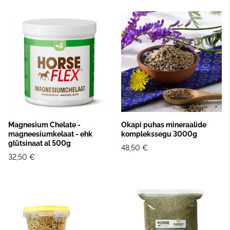
Magnesium Chelate -
Okapi puhas mineraalide
magneesiumkelaat - ehk
komplekssegu 3000g
glütsinaat al 500g
48,50 €
32,50 €