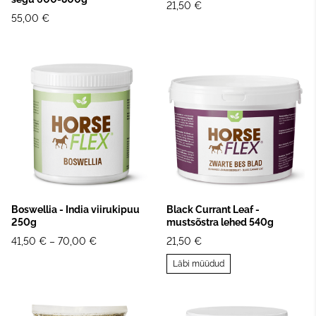
21,50 €
55,00 €
Boswellia - India viirukipuu
Black Currant Leaf -
250g
mustsõstra lehed 540g
41,50 €
–
70,00 €
21,50 €
Läbi müüdud