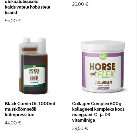
ülekaalulisusele
26,00 €
kalduvatele hobustele
lisand
55,00 €
Black Cumin Oil 1000ml -
Collagen Complex 500g -
mustköömneõli
kollageeni kompleks koos
külmpressitud
mangaani, C- ja D3
vitamiiniga
44,00 €
39,50 €