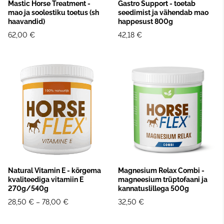
Mastic Horse Treatment -
Gastro Support - toetab
mao ja soolestiku toetus (sh
seedimist ja vähendab mao
haavandid)
happesust 800g
62,00 €
42,18 €
Natural Vitamin E - kõrgema
Magnesium Relax Combi -
kvaliteediga vitamiin E
magneesium trüptofaani ja
270g/540g
kannatuslillega 500g
28,50 €
–
78,00 €
32,50 €