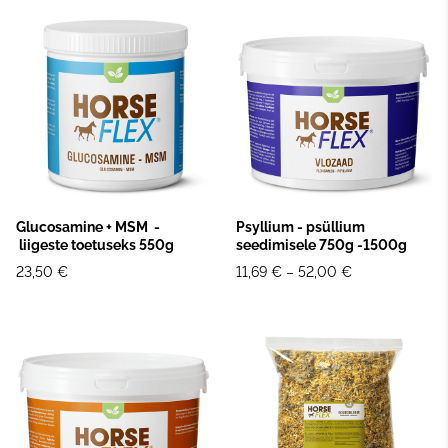
Glucosamine + MSM -
Psyllium - psüllium
liigeste toetuseks 550g
seedimisele 750g -1500g
23,50 €
11,69 €
–
52,00 €