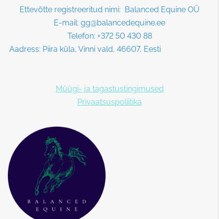
Ettevõtte registreeritud nimi: Balanced Equine OÜ
E-mail: gg@balancedequine.ee
Telefon: +372 50 430 88
Aadress: Piira küla, Vinni vald, 46607, Eesti
Müügi- ja tagastustingimused
Privaatsuspoliitika