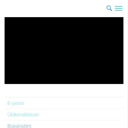
E-pood
Üldkonditsioon
Boksirežiim