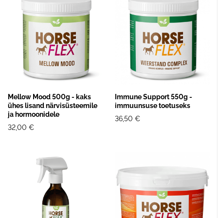
Mellow Mood 500g - kaks
Immune Support 550g -
ühes lisand närvisüsteemile
immuunsuse toetuseks
ja hormoonidele
36,50 €
32,00 €