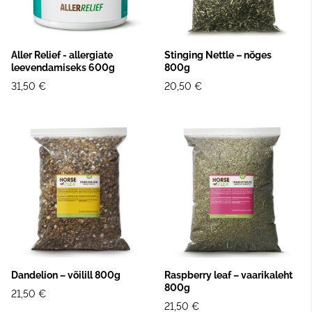
Aller Relief - allergiate
Stinging Nettle – nõges
leevendamiseks 600g
800g
31,50 €
20,50 €
Dandelion – võilill 800g
Raspberry leaf – vaarikaleht
800g
21,50 €
21,50 €