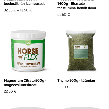
looduslik räni bambusest
1400g - lihastele,
taastumine, konditsioon
32,53 €
–
61,50 €
59,50 €
Magnesium Citrate 500g -
Thyme 800g - tüümian
magneesiumtsitraat
21,50 €
22,50 €