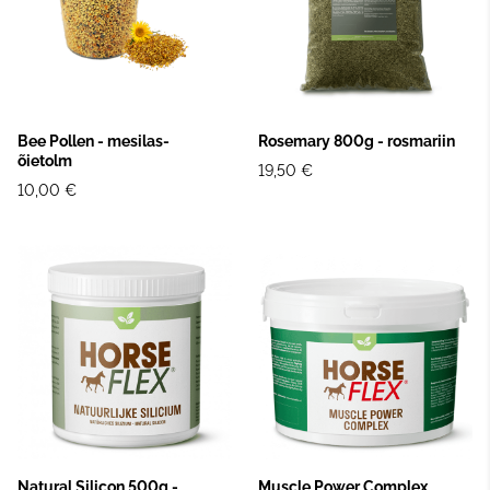
Bee Pollen - mesilas-
Rosemary 800g - rosmariin
õietolm
19,50 €
10,00 €
Natural Silicon 500g -
Muscle Power Complex