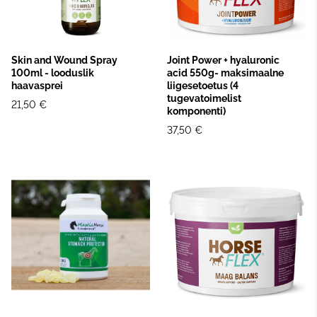
Skin and Wound Spray
Joint Power + hyaluronic
100ml - looduslik
acid 550g- maksimaalne
haavasprei
liigesetoetus (4
tugevatoimelist
21,50 €
komponenti)
37,50 €