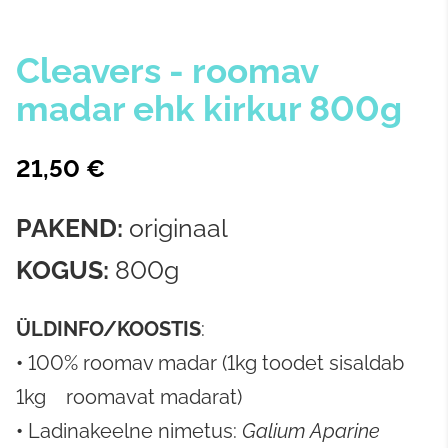
Cleavers - roomav
madar ehk kirkur 800g
21,50 €
PAKEND:
originaal
KOGUS:
800g
ÜLDINFO/KOOSTIS
:
•
100% roomav madar (1kg toodet sisaldab
1kg roomavat madarat)
•
Ladinakeelne nimetus:
Galium Aparine