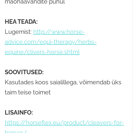
maohaavandite puhul
HEA TEADA:
Lugemist:
http://www.horse-
advice.com/equi-therapy/herbs-
equine/clivers-horse.shtml
SOOVITUSED:
Kasutades koos saialillega, võimendab üks
taim teise toimet
LISAINFO:
https://horseflex.eu/product/cleavers-for-
horses/