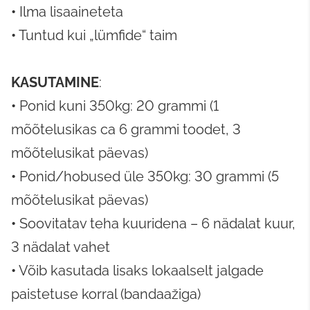
•
Ilma lisaaineteta
•
Tuntud kui „lümfide“ taim
KASUTAMINE
:
•
Ponid kuni 350kg: 20 grammi (1
mõõtelusikas ca 6 grammi toodet, 3
mõõtelusikat päevas)
•
Ponid/hobused üle 350kg: 30 grammi (5
mõõtelusikat päevas)
•
Soovitatav teha kuuridena – 6 nädalat kuur,
3 nädalat vahet
•
Võib kasutada lisaks lokaalselt jalgade
paistetuse korral (bandaažiga)