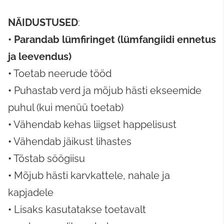
NÄIDUSTUSED
:
•
Parandab lümfiringet (lümfangiidi ennetus
ja leevendus)
•
Toetab neerude tööd
•
Puhastab verd ja mõjub hästi ekseemide
puhul (kui menüü toetab)
•
Vähendab kehas liigset happelisust
•
Vähendab jäikust lihastes
•
Tõstab söögiisu
•
Mõjub hästi karvkattele, nahale ja
kapjadele
•
Lisaks kasutatakse toetavalt