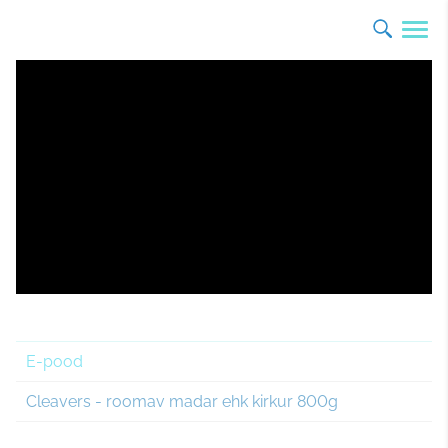
E-pood
Cleavers - roomav madar ehk kirkur 800g