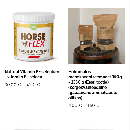
Natural Vitamin E + selenium
Hobumaius
- vitamiin E + seleen
mahekanepiseemnest 350g
- 1350 g (Eesti tootja)
30,00 €
–
57,50 €
(kõrgekvaliteediline
igapäevane aminohapete
allikas)
4,00 €
–
9,50 €