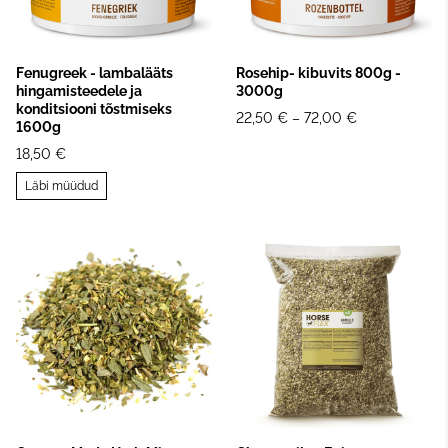
Fenugreek - lambalääts
Rosehip- kibuvits 800g -
hingamisteedele ja
3000g
konditsiooni tõstmiseks
22,50 €
–
72,00 €
1600g
18,50 €
Läbi müüdud