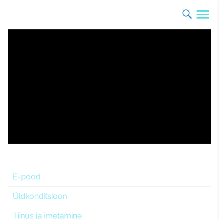
E-pood
Üldkonditsioon
Tiinus ja imetamine