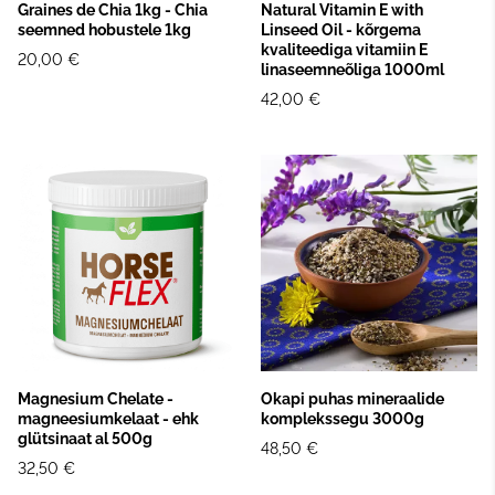
Graines de Chia 1kg - Chia
Natural Vitamin E with
seemned hobustele 1kg
Linseed Oil - kõrgema
kvaliteediga vitamiin E
20,00 €
linaseemneõliga 1000ml
42,00 €
Magnesium Chelate -
Okapi puhas mineraalide
magneesiumkelaat - ehk
komplekssegu 3000g
glütsinaat al 500g
48,50 €
32,50 €