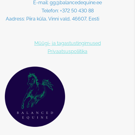
E-mail: gg@balancedequine.ee
Telefon: +372 50 430 88
Aadress: Piira küla, Vinni vald, 46607, Eesti
Müügi- ja tagastustingimused
Privaatsuspoliitika