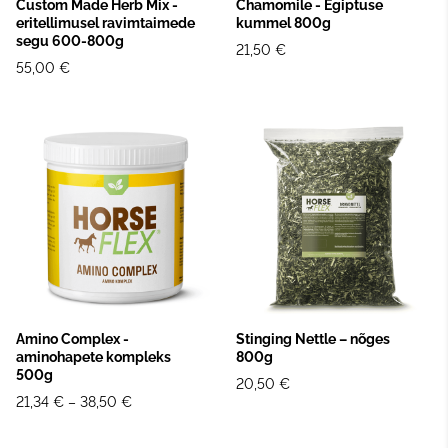
Custom Made Herb Mix -
Chamomile - Egiptuse
eritellimusel ravimtaimede
kummel 800g
segu 600-800g
21,50 €
55,00 €
Amino Complex -
Stinging Nettle – nõges
aminohapete kompleks
800g
500g
20,50 €
21,34 €
–
38,50 €