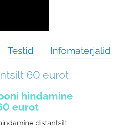
Testid
Infomaterjalid
tsilt 60 eurot
ooni hindamine
 60 eurot
indamine distantsilt