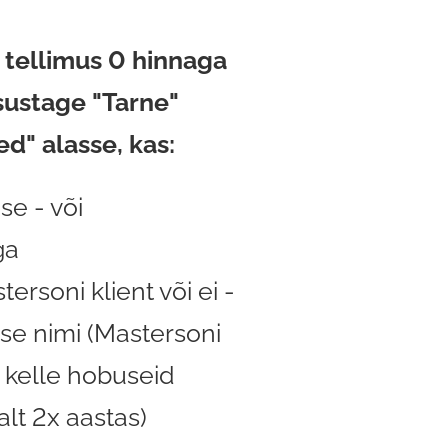
 tellimus 0 hinnaga
sustage "Tarne"
ed" alasse, kas:
se - või
ga
tersoni klient või ei -
buse nimi (Mastersoni
, kelle hobuseid
lt 2x aastas)