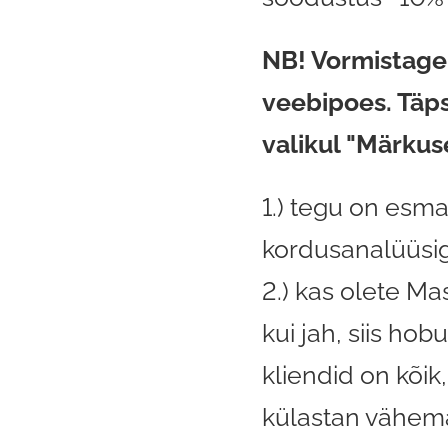
NB! Vormistage
veebipoes. Täp
valikul "Märkus
1.) tegu on esma
kordusanalüüsi
2.) kas olete Mas
kui jah, siis ho
kliendid on kõik
külastan vähema