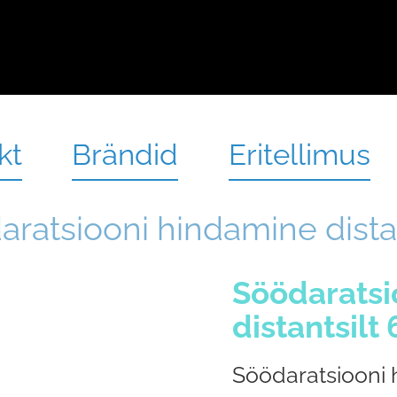
kt
Brändid
Eritellimus
ratsiooni hindamine distan
Söödaratsi
distantsilt
Söödaratsiooni h