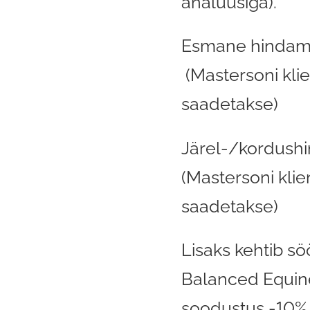
analüüsiga).
Esmane hindam
(Mastersoni kli
saadetakse)
Järel-/kordushi
(Mastersoni kli
saadetakse)
Lisaks kehtib söö
Balanced Equin
soodustus -10%