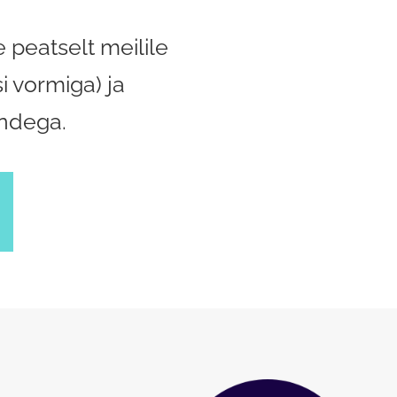
 peatselt meilile
 vormiga) ja
andega.