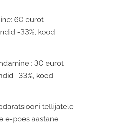
ine: 60 eurot
endid -33%, kood
ndamine : 30 eurot
endid -33%, kood
daratsiooni tellijatele
e e-poes aastane