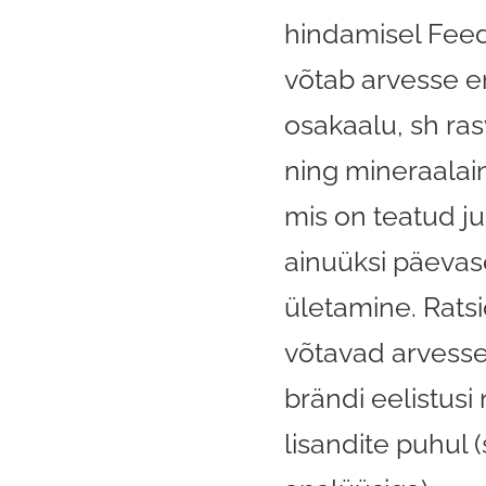
hindamisel Fee
võtab arvesse er
osakaalu, sh ra
ning mineraalai
mis on teatud ju
ainuüksi päevas
ületamine. Rats
võtavad arvess
brändi eelistusi 
lisandite puhul 