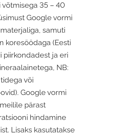
 võtmisega 35 – 40
küsimust Google vormi
materjaliga, samuti
on koresöödaga (Eesti
i piirkondadest ja eri
neraalainetega, NB:
tidega või
ovid). Google vormi
meilile pärast
ratsiooni hindamine
imist. Lisaks kasutatakse