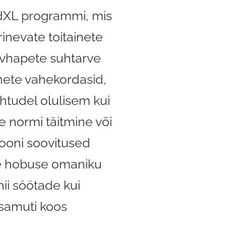
dXL programmi, mis
inevate toitainete
svhapete suhtarve
nete vahekordasid,
htudel olulisem kui
e normi täitmine või
iooni soovitused
e hobuse omaniku
nii söötade kui
(samuti koos