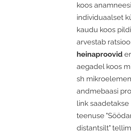
koos anamneesi
individuaalset 
kaudu koos pildi
arvestab ratsio
heinaproovid
er
aegadel koos mi
sh mikroelemen
andmebaasi pro
link saadetakse 
teenuse "Sööda
distantsilt" tell