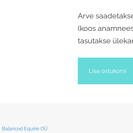
Arve saadetakse
(koos anamneesi
tasutakse ülek
Lisa ostukorvi
mi: Balanced Equine OÜ