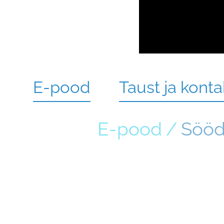
E-pood
Taust ja konta
E-pood
/
Sööda